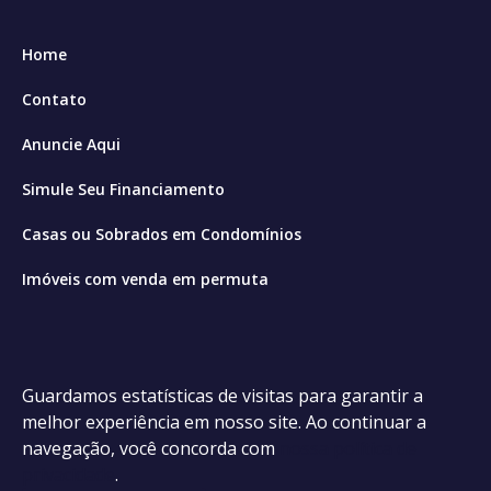
Home
Contato
Anuncie Aqui
Simule Seu Financiamento
Casas ou Sobrados em Condomínios
Imóveis com venda em permuta
Imóveis com Vista para o Mar
Apartamentos em Andar Alto
Guardamos estatísticas de visitas para garantir a
Casa com piscina
melhor experiência em nosso site. Ao continuar a
navegação, você concorda com
nossa política de
Apartamento com piscina
privacidade
.